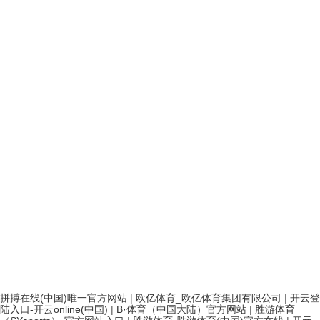
拼搏在线(中国)唯一官方网站
|
欧亿体育_欧亿体育集团有限公司
|
开云登
陆入口-开云online(中国)
|
B·体育（中国大陆）官方网站
|
胜游体育